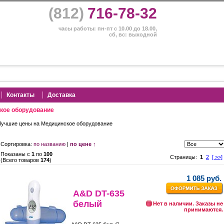
(812)
716-78-32
часы работы: пн-пт с 10.00 до 18.00,
сб, вс: выходной
Контакты
Доставка
кое оборудование
Лучшие цены на Медицинское оборудование
Сортировка:
по названию
|
по цене ↑
Показаны с
1
по
100
Страницы:
1
2
[ >>]
(Всего товаров
174
)
1 085 руб.
A&D DT-635
белый
Нет в наличии. Заказы не
принимаются.