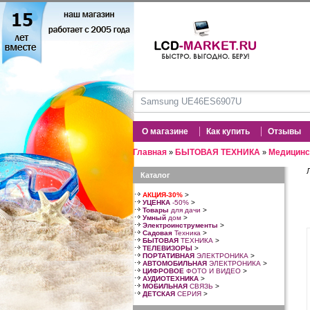
О магазине
Как купить
Отзывы
Главная
БЫТОВАЯ ТЕХНИКА
Медицинс
»
»
Каталог
АКЦИЯ-30%
>
УЦЕНКА
-50%
>
Товары
для дачи
>
Умный
дом
>
Электроинструменты
>
Садовая
Техника
>
БЫТОВАЯ
ТЕХНИКА
>
ТЕЛЕВИЗОРЫ
>
ПОРТАТИВНАЯ
ЭЛЕКТРОНИКА
>
АВТОМОБИЛЬНАЯ
ЭЛЕКТРОНИКА
>
ЦИФРОВОЕ
ФОТО И ВИДЕО
>
АУДИОТЕХНИКА
>
МОБИЛЬНАЯ
СВЯЗЬ
>
ДЕТСКАЯ
СЕРИЯ
>