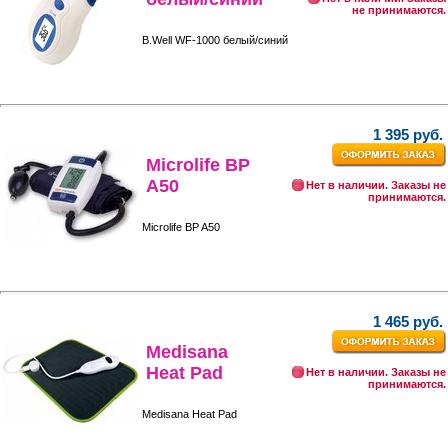
не принимаются.
B.Well WF-1000 белый/синий
1 395 руб.
Microlife BP
A50
Нет в наличии. Заказы не
принимаются.
Microlife BP A50
1 465 руб.
Medisana
Heat Pad
Нет в наличии. Заказы не
принимаются.
Medisana Heat Pad