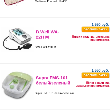
Medisana Ecomed HP-40E
1 550 руб.
B.Well WA-
22H М
Нет в наличии. Заказы не
принимаются.
B.Well WA-22H М
1 550 руб.
Supra FMS-101
белый/зеленый
Нет в наличии.
Заказы не принимаются.
Supra FMS-101 белый/зеленый