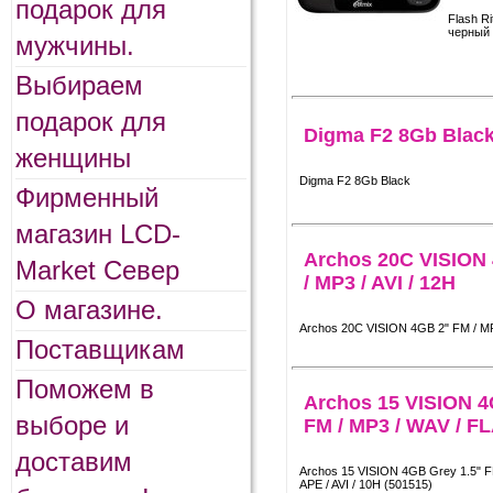
подарок для
Flash R
черный
мужчины.
Выбираем
подарок для
Digma F2 8Gb Blac
женщины
Digma F2 8Gb Black
Фирменный
магазин LCD-
Archos 20C VISION
Market Север
/ MP3 / AVI / 12H
О магазине.
Archos 20C VISION 4GB 2" FM / MP3
Поставщикам
Поможем в
Archos 15 VISION 4
выборе и
FM / MP3 / WAV / FL
доставим
Archos 15 VISION 4GB Grey 1.5" F
APE / AVI / 10H (501515)