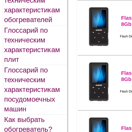
техническим
характеристикам
Fla
обогревателей
8Gb
Глоссарий по
Flash D
техническим
характеристикам
плит
Глоссарий по
Fla
техническим
8Gb
характеристикам
Flash D
посудомоечных
машин
Как выбрать
обогреватель?
Fla