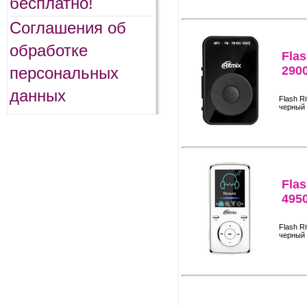
бесплатно!
Соглашения об
обработке
Flas
персональных
290
данных
Flash R
черный
Flas
495
Flash R
черный