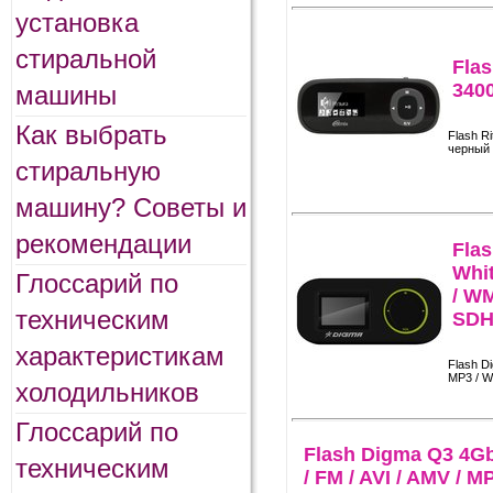
установка
стиральной
Flas
340
машины
Как выбрать
Flash R
черный
стиральную
машину? Советы и
рекомендации
Fla
Whit
Глоссарий по
/ WM
техническим
SD
характеристикам
Flash D
MP3 / W
холодильников
Глоссарий по
Flash Digma Q3 4Gb
техническим
/ FM / AVI / AMV / M