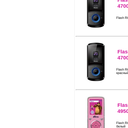
Flas
470
Flash R
Flas
470
Flash R
красны
Flas
495
Flash R
белый