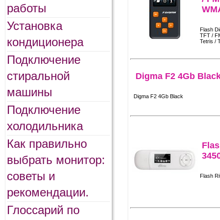
работы
WMA
Установка
Flash D
TFT / FM
кондиционера
Tetris / 
Подключение
стиральной
Digma F2 4Gb Blac
машины
Digma F2 4Gb Black
Подключение
холодильника
Как правильно
Flas
345
выбрать монитор:
советы и
Flash R
рекомендации.
Глоссарий по