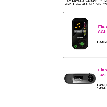
Flash Digma Q3 8Gb Black 1.8" FM /
WMA / FLAC / OGG / APE / ASF / WA
Fla
8Gb
Flash D
Flas
345
Flash R
черный