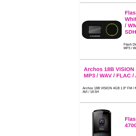
Fla
Whit
/ WM
SD
Flash D
MP3 / W
Archos 18B VISION 
MP3 / WAV / FLAC / A
Archos 18B VISION 4GB 1.8" FM / M
AVI / 18.5H
Flas
470