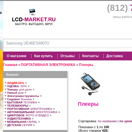
(812)
часы работы
О магазине
Как купить
Отзывы
Контакты
Доставка
Главная
ПОРТАТИВНАЯ ЭЛЕКТРОНИКА
Плееры
»
»
Каталог
АКЦИЯ-30%
>
УЦЕНКА
-50%
>
Товары
для дачи
>
Умный
дом
>
Электроинструменты
>
Садовая
Техника
>
БЫТОВАЯ
ТЕХНИКА
>
Плееры
ТЕЛЕВИЗОРЫ
>
ПОРТАТИВНАЯ
ЭЛЕКТРОНИКА
>
АВТОМОБИЛЬНАЯ
ЭЛЕКТРОНИКА
>
ЦИФРОВОЕ
ФОТО И ВИДЕО
>
АУДИОТЕХНИКА
>
Сортировка:
по названию
|
по цене
МОБИЛЬНАЯ
СВЯЗЬ
>
ДЕТСКАЯ
СЕРИЯ
>
Показаны с
1
по
100
(Всего товаров
426
)