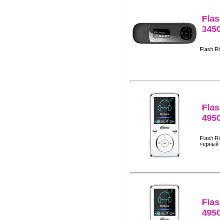
Flas
345
Flash R
Flas
495
Flash R
черный
Flas
495