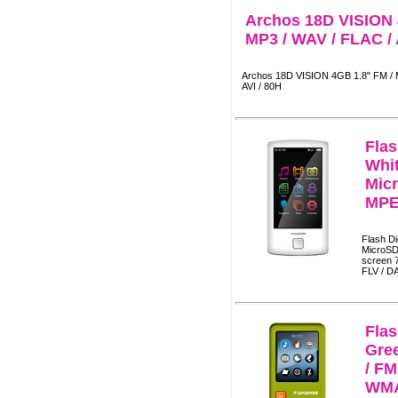
Archos 18D VISION 
MP3 / WAV / FLAC / A
Archos 18D VISION 4GB 1.8" FM / 
AVI / 80H
Fla
Whit
Mic
MPE
Flash D
MicroS
screen 
FLV / D
Fla
Gre
/ FM
WMA