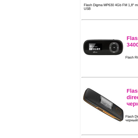
Flash Digma MP630 4Gb FM 1,8" mic
USB
Flas
340
Flash R
Fla
dir
чер
Flash D
черный