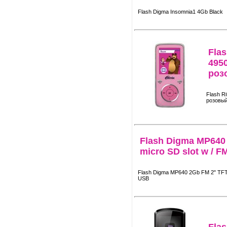
Flash Digma Insomnia1 4Gb Black
Flas
495
роз
Flash R
розовы
Flash Digma MP640
micro SD slot w / F
Flash Digma MP640 2Gb FM 2" TFT m
USB