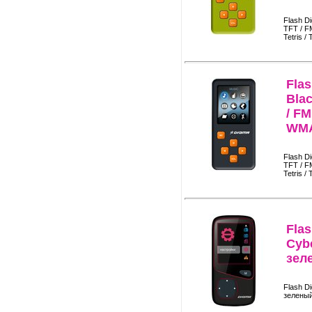
Flash D
TFT / FM
Tetris / 
Fla
Blac
/ FM
WMA
Flash D
TFT / FM
Tetris / 
Fla
Cyb
зел
Flash D
зелены