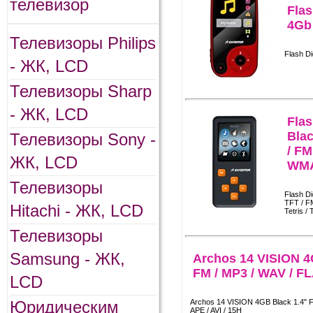
телевизор
Fla
4Gb
Телевизоры Philips
Flash D
- ЖК, LCD
Телевизоры Sharp
- ЖК, LCD
Fla
Blac
Телевизоры Sony -
/ FM
ЖК, LCD
WMA
Телевизоры
Flash D
TFT / FM
Hitachi - ЖК, LCD
Tetris / 
Телевизоры
Samsung - ЖК,
Archos 14 VISION 4
FM / MP3 / WAV / FL
LCD
Юридическим
Archos 14 VISION 4GB Black 1.4" F
APE / AVI / 15H