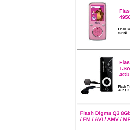
Flas
495
Flash R
синий
Fla
T.So
4Gb
Flash T
4Gb (T
Flash Digma Q3 8Gb
/ FM / AVI / AMV / M