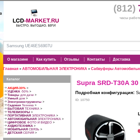
(812)
часы работы
О магазине
Как купить
Отзывы
Контакты
Доставка
Главная
АВТОМОБИЛЬНАЯ ЭЛЕКТРОНИКА
Сабвуферы Автомобиль
»
»
Каталог
Supra SRD-T30A 30
АКЦИЯ-30%
>
УЦЕНКА
-50%
>
Подробная конфигурация:
Su
Товары
для дачи
>
Умный
дом
>
ID: 10750
Электроинструменты
>
Садовая
Техника
>
БЫТОВАЯ
ТЕХНИКА
>
ТЕЛЕВИЗОРЫ
>
ПОРТАТИВНАЯ
ЭЛЕКТРОНИКА
>
АВТОМОБИЛЬНАЯ
ЭЛЕКТРОНИКА
>
ЦИФРОВОЕ
ФОТО И ВИДЕО
>
О
АУДИОТЕХНИКА
>
МОБИЛЬНАЯ
СВЯЗЬ
>
ДЕТСКАЯ
СЕРИЯ
>
З